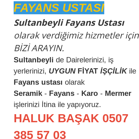
FAYANS USTASI
Sultanbeyli Fayans Ustası
olarak verdiğimiz hizmetler için
BİZİ ARAYIN.
Sultanbeyli
de Dairelerinizi, iş
yerlerinizi,
UYGUN
FİYAT
İŞÇİLİK
ile
Fayans ustası
olarak
Seramik
-
Fayans
-
Karo
-
Mermer
işlerinizi İtina ile yapıyoruz.
HALUK BAŞAK 0507
385 57 03