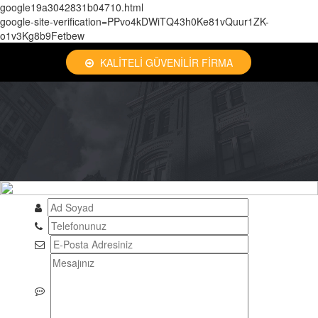
google19a3042831b04710.html
google-site-verification=PPvo4kDWiTQ43h0Ke81vQuur1ZK-
o1v3Kg8b9Fetbew
KALİTELİ GÜVENİLİR FİRMA