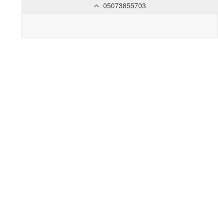
05073855703
Toggl
naviga