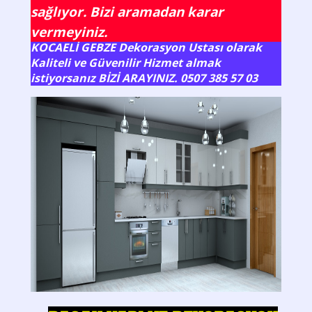
sağlıyor. Bizi aramadan karar
vermeyiniz.
KOCAELİ GEBZE Dekorasyon Ustası olarak
Kaliteli ve Güvenilir Hizmet almak
istiyorsanız BİZİ ARAYINIZ. 0507 385 57 03