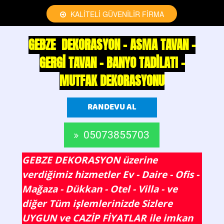
KALİTELİ GÜVENİLİR FİRMA
GEBZE DEKORASYON - ASMA TAVAN -
GERGİ TAVAN - BANYO TADİLATI -
MUTFAK DEKORASYONU
RANDEVU AL
05073855703
GEBZE DEKORASYON üzerine
verdiğimiz hizmetler Ev - Daire - Ofis -
Mağaza - Dükkan - Otel - Villa - ve
diğer Tüm işlemlerinizde Sizlere
UYGUN ve CAZİP FİYATLAR ile imkan