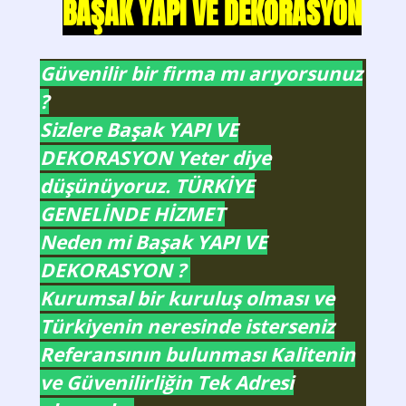
BAŞAK YAPI VE DEKORASYON
Güvenilir bir firma mı arıyorsunuz
?
Sizlere Başak YAPI VE
DEKORASYON Yeter diye
düşünüyoruz. TÜRKİYE
GENELİNDE HİZMET
Neden mi Başak YAPI VE
DEKORASYON ?
Kurumsal bir kuruluş olması ve
Türkiyenin neresinde isterseniz
Referansının bulunması Kalitenin
ve Güvenilirliğin Tek Adresi