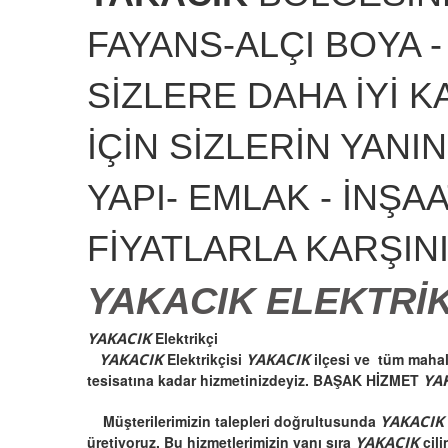
FAYANS-ALÇI BOYA -
SİZLERE DAHA İYİ K
İÇİN SİZLERİN YANIN
YAPI- EMLAK - İNŞA
FİYATLARLA KARŞIN
YAKACIK ELEKTRİK
YAKACIK
Elektrikçi
YAKACIK
Elektrikçisi
YAKACIK
ilçesi ve tüm mahall
tesisatına kadar hizmetinizdeyiz. BAŞAK HİZMET
YA
Müşterilerimizin talepleri doğrultusunda
YAKACI
üretiyoruz. Bu hizmetlerimizin yanı sıra
YAKACIK
çili