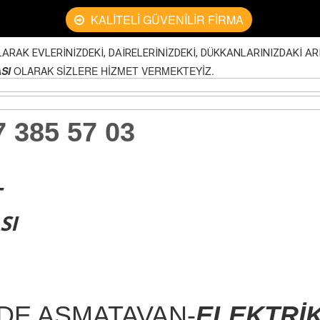
KALİTELİ GÜVENİLİR FİRMA
LARAK EVLERİNİZDEKİ, DAİRELERİNİZDEKİ, DÜKKANLARINIZDAKİ AR
SI
OLARAK SİZLERE HİZMET VERMEKTEYİZ.
385 57 03
T
SI
DE ASMATAVAN-
ELEKTRİ