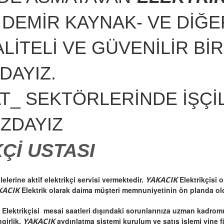
 DEMİR KAYNAK- VE DİĞE
ALİTELİ VE GÜVENİLİR B
DAYIZ.
AT_ SEKTÖRLERİNDE İŞÇİ
IZDAYIZ
Çİ USTASI
elerine aktif elektrikçi servisi vermektedir.
YAKACIK
Elektrikçisi 
KACIK
Elektrik olarak daima müşteri memnuniyetinin ön planda ol
K
Elektrikçisi mesai saatleri dışındaki sorunlarınıza uzman kadromu
ngirlik,
YAKACIK
aydınlatma sistemi kurulum ve satış işlemi yine f