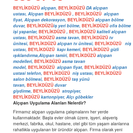
BEYLİKDÜZÜ
alçıpan,
BEYLİKDÜZÜ
DA alçıpan
ustası, Alçıpan
BEYLİKDÜZÜ
,
BEYLİKDÜZÜ
alçıpan
fiyat, Alçıpan dekorasyon,
BEYLİKDÜZÜ
alçıpan bölme
duvar,
BEYLİKDÜZÜ
iş yeri bölme,
BEYLİKDÜZÜ
ofis bölme
işi yapanlar,
BEYLİKDÜZÜ
,
BEYLİKDÜZÜ
kaliteli alçıpan
ustası,
BEYLİKDÜZÜ
asma tavan,
BEYLİKDÜZÜ
tv
ünitesi,
BEYLİKDÜZÜ
alçıpan tv ünitesi,
BEYLİKDÜZÜ
niş
ustası,
BEYLİKDÜZÜ
kapı kemeri,
BEYLİKDÜZÜ
gizli
ışıklandırma,Alçıpan tamiri,
BEYLİKDÜZÜ
alçıpan
modelleri,
BEYLİKDÜZÜ
asma tavan
model,
BEYLİKDÜZÜ
alçıpan fiyat,
BEYLİKDÜZÜ
alçıpan
ustasi telefon,
BEYLİKDÜZÜ
niş ustası,
BEYLİKDÜZÜ
salon bölmesi,
BEYLİKDÜZÜ
taş yünü
tavan,
BEYLİKDÜZÜ
duvar
giydirme,
BEYLİKDÜZÜ
stropiyer,
BEYLİKDÜZÜ
kartonpiyer, Alçı göbekler
Alçıpan Uygulama Alanları Nelerdir?
Firmamız alçıpan uygulama çalışmalarını her yerde
kullanmaktadır. Başta evler olmak üzere, işyeri, alışveriş
merkezi, fabrika, okul, hastane, otel gibi tüm yaşam alanlarına
rahatlıkla uygulanan bir üründür alçıpan. Firma olarak yeni