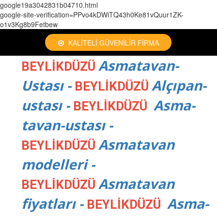
google19a3042831b04710.html
google-site-verification=PPvo4kDWiTQ43h0Ke81vQuur1ZK-
o1v3Kg8b9Fetbew
KALİTELİ GÜVENİLİR FİRMA
Asmatavan-
BEYLİKDÜZÜ
Ustası -
Alçıpan-
BEYLİKDÜZÜ
ustası -
Asma-
BEYLİKDÜZÜ
tavan-ustası -
Asmatavan
BEYLİKDÜZÜ
modelleri -
Asmatavan
BEYLİKDÜZÜ
fiyatları -
Asma-
BEYLİKDÜZÜ