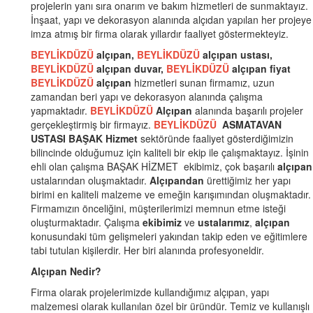
projelerin yanı sıra onarım ve bakım hizmetleri de sunmaktayız.
İnşaat, yapı ve dekorasyon alanında alçıdan yapılan her projeye
imza atmış bir firma olarak yıllardır faaliyet göstermekteyiz.
BEYLİKDÜZÜ
alçıpan,
BEYLİKDÜZÜ
alçıpan ustası,
BEYLİKDÜZÜ
alçıpan duvar,
BEYLİKDÜZÜ
alçıpan fiyat
BEYLİKDÜZÜ
alçıpan
hizmetleri sunan firmamız, uzun
zamandan beri yapı ve dekorasyon alanında çalışma
yapmaktadır.
BEYLİKDÜZÜ
Alçıpan
alanında başarılı projeler
gerçekleştirmiş bir firmayız.
BEYLİKDÜZÜ
ASMATAVAN
USTASI BAŞAK Hizmet
sektöründe faaliyet gösterdiğimizin
bilincinde olduğumuz için kaliteli bir ekip ile çalışmaktayız. İşinin
ehli olan çalışma BAŞAK HİZMET ekibimiz, çok başarılı
alçıpan
ustalarından oluşmaktadır.
Alçıpandan
ürettiğimiz her yapı
birimi en kaliteli malzeme ve emeğin karışımından oluşmaktadır.
Firmamızın önceliğini, müşterilerimizi memnun etme isteği
oluşturmaktadır. Çalışma
ekibimiz
ve
ustalarımız
,
alçıpan
konusundaki tüm gelişmeleri yakından takip eden ve eğitimlere
tabi tutulan kişilerdir. Her biri alanında profesyoneldir.
Alçıpan Nedir?
Firma olarak projelerimizde kullandığımız alçıpan, yapı
malzemesi olarak kullanılan özel bir üründür. Temiz ve kullanışlı