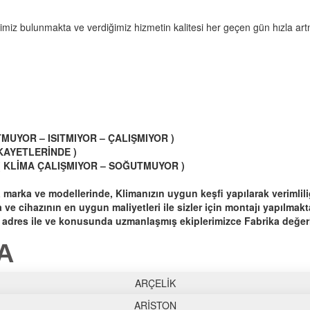
miz bulunmakta ve verdiğimiz hizmetin kalitesi her geçen gün hızla art
MUYOR – ISITMIYOR – ÇALIŞMIYOR )
KAYETLERİNDE )
( KLİMA ÇALIŞMIYOR – SOĞUTMUYOR )
ma marka ve modellerinde, Klimanızın uygun keşfi yapılarak veriml
e cihazının en uygun maliyetleri ile sizler için montajı yapılmakta
lir adres ile ve konusunda uzmanlaşmış ekiplerimizce Fabrika değe
A
ARÇELİK
ARİSTON