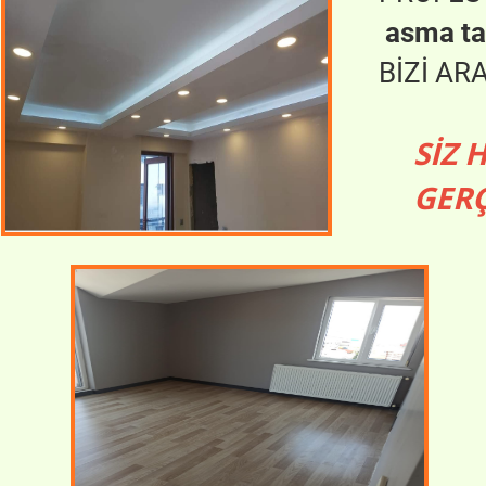
asma tav
BİZİ AR
SİZ 
GERÇ