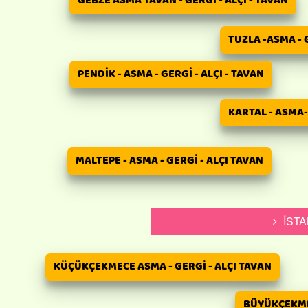
GEBZE ASMA TAVAN - GERGİ - ALÇI - TAVAN
TUZLA -ASMA - G
PENDİK - ASMA - GERGİ - ALÇI - TAVAN
KARTAL - ASMA- 
MALTEPE - ASMA - GERGİ - ALÇI TAVAN
İSTA
KÜÇÜKÇEKMECE ASMA - GERGİ - ALÇI TAVAN
BÜYÜKÇEKMEC