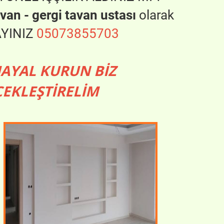
an - gergi tavan ustası
olarak
AYINIZ
05073855703
HAYAL KURUN BİZ
EKLEŞTİRELİM