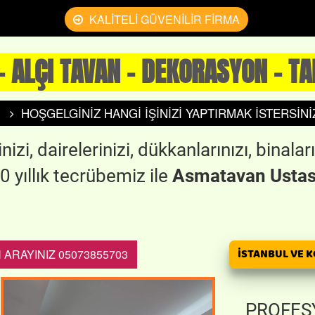
KALİTELİ GÜVENİLİR FİRMA
 ALÇI TAVAN - DEKORASYON - TA
HOŞGELGİNİZ HANGİ İŞİNİZİ YAPTIRMAK İSTERSİNİ
rinizi, dairelerinizi, dükkanlarınızı, bina
20 yıllık tecrübemiz ile
Asmatavan Ustas
İSTANBUL VE K
 ARAYINIZ 05073855703
PROFESY