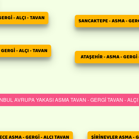
ERGİ - ALÇI - TAVAN
SANCAKTEPE - ASMA - GERG
GERGİ - ALÇI - TAVAN
ATAŞEHİR - ASMA - GERGİ 
NBUL AVRUPA YAKASI ASMA TAVAN - GERGİ TAVAN - ALÇI
E ASMA - GERGİ - ALÇI TAVAN
ŞİRİNEVLER ASMA - G