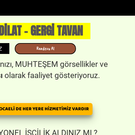
DİLAT - GERGİ TAVAN
Z
Randevu Al
larınızı, MUHTEŞEM görsellikler ve
ı
olarak faaliyet gösteriyoruz.
OCAELİ DE HER YERE HİZMETİMİZ VARDIR
ONEL İŞÇİLİK ALDINIZ MI ?