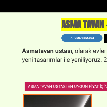
ASMA TAVAN -
05073855703
Asmatavan ustası
, olarak evle
yeni tasarımlar ile yeniliyoruz. 
ASMA TAVAN USTASI EN UYGUN FİYAT İÇİN