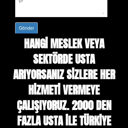
Gönder
HANGİ MESLEK VEYA
SEKTÖRDE USTA
ARIYORSANIZ SİZLERE HER
HİZMETİ VERMEYE
ÇALIŞIYORUZ. 2000 DEN
FAZLA USTA İLE TÜRKİYE