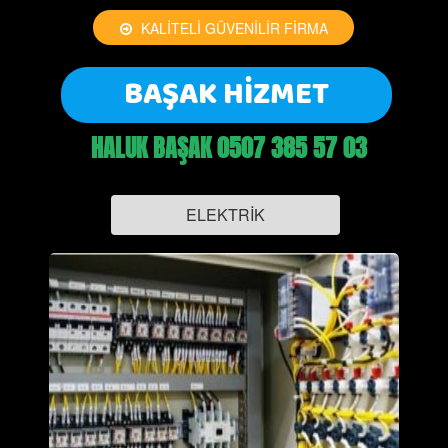
KALİTELİ GÜVENİLİR FİRMA
BAŞAK HİZMET
HALUK BAŞAK 0507 385 57 03
ELEKTRİK